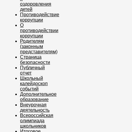
оздоровления
детей
Противодействие
коррупции
О
противодействии
коррупции
Родителям
(законным
представителям)
Страница
безопасности
Публичный
отчет
Школьный
калейдоскоп
событий
Дополнительное
образование
Внеурочная
деятельность
Всероссийская
олимпиада
школьников
Итоговое