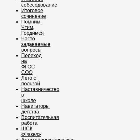
собеседование
Итоговое
сочинение
Помним,
Чтим,
Гордимся
Часто
задаваемые
вопросы
Переход
на
ФГОС
СОО
Лето с
пользой
Наставничество
в
школе
Навигаторы
детства
Воспитательная
работа
ШСК
«Факел»
Антитеррористическая