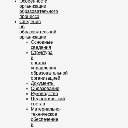
Особенности
организации
образовательного
процесса
Сведения
об
образовательной
организации
Основные
сведения
Структура
и
органы
управления
образовательной
организацией
Документы
Образование
Руководство
Педагогический
состав
Материально-
техническое
обеспечение
и