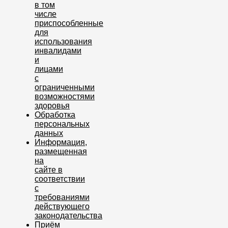
в том
числе
приспособленные
для
использования
инвалидами
и
лицами
с
ограниченными
возможностями
здоровья
Обработка
персональных
данных
Информация,
размещенная
на
сайте в
соответствии
с
требованиями
действующего
законодательства
Приём