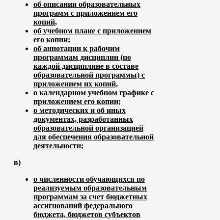
об описании образовательных
программ с приложением его
копий,
об учебном плане с приложением
его копии;
об аннотации к рабочим
программам дисциплин (по
каждой дисциплине в составе
образовательной программы) с
приложением их копий,
о календарном учебном графике с
приложением его копии;
о методических и об иных
документах, разработанных
образовательной организацией
для обеспечения образовательной
деятельности;
в)
о численности обучающихся по
реализуемым образовательным
программам за счет бюджетных
ассигнований федерального
бюджета, бюджетов субъектов