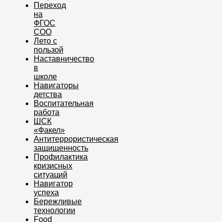
Переход
на
ФГОС
СОО
Лето с
пользой
Наставничество
в
школе
Навигаторы
детства
Воспитательная
работа
ШСК
«Факел»
Антитеррористическая
защищенность
Профилактика
кризисных
ситуаций
Навигатор
успеха
Бережливые
технологии
Food