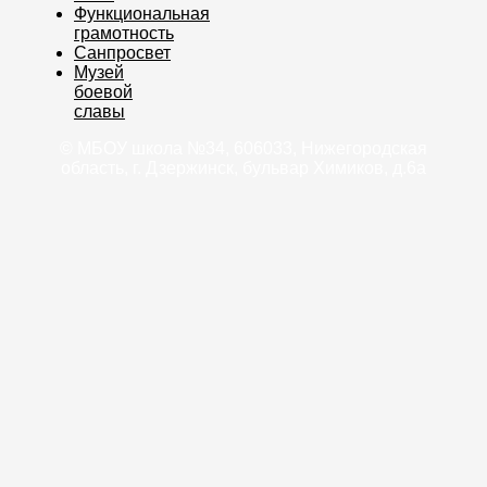
Функциональная
грамотность
Санпросвет
Музей
боевой
славы
© МБОУ школа №34, 606033, Нижегородская
область, г. Дзержинск, бульвар Химиков, д.6а