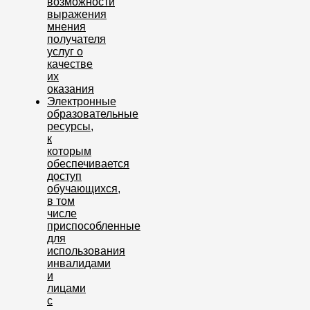
возможности
выражения
мнения
получателя
услуг о
качестве
их
оказания
Электронные
образовательные
ресурсы,
к
которым
обеспечивается
доступ
обучающихся,
в том
числе
приспособленные
для
использования
инвалидами
и
лицами
с