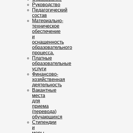
Руководство
Педагогический
состав
Материально-
техническое
обеспечение
и
оснащенность
образовательного
процесса.
Платные
образовательные
услуги
Финансово-
хозяйственная
деятельность
Вакантные
места
для
приема
(перевода)
обучающихся
Стипендии
и
меры