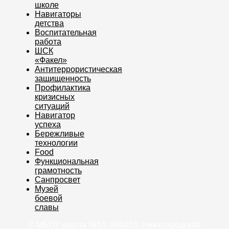
школе
Навигаторы
детства
Воспитательная
работа
ШСК
«Факел»
Антитеррористическая
защищенность
Профилактика
кризисных
ситуаций
Навигатор
успеха
Бережливые
технологии
Food
Функциональная
грамотность
Санпросвет
Музей
боевой
славы
© МБОУ школа №34, 606033, Нижегородская