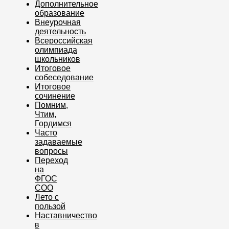
Дополнительное
образование
Внеурочная
деятельность
Всероссийская
олимпиада
школьников
Итоговое
собеседование
Итоговое
сочинение
Помним,
Чтим,
Гордимся
Часто
задаваемые
вопросы
Переход
на
ФГОС
СОО
Лето с
пользой
Наставничество
в