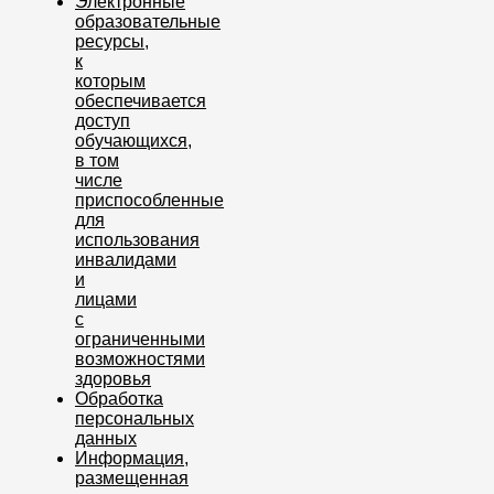
Электронные
образовательные
ресурсы,
к
которым
обеспечивается
доступ
обучающихся,
в том
числе
приспособленные
для
использования
инвалидами
и
лицами
с
ограниченными
возможностями
здоровья
Обработка
персональных
данных
Информация,
размещенная