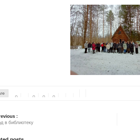
are
0
0
0
0
evious :
д в библиотеку
ated posts