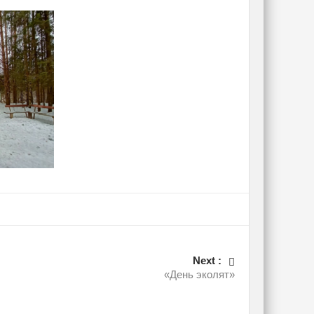
Next :
«День эколят»