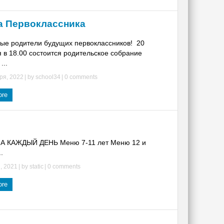
 Первоклассника
ые родители будущих первоклассников! 20
 в 18.00 состоится родительское собрание
...
ря, 2022
| by
school34
|
0 comments
ore
 КАЖДЫЙ ДЕНЬ Меню 7-11 лет Меню 12 и
.
, 2021
| by
static
|
0 comments
ore