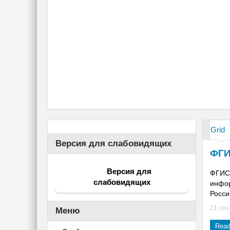
Grid
Версия для слабовидящих
ФГИ
Версия для
ФГИС 
слабовидящих
инфор
России
21 сен
Меню
Read