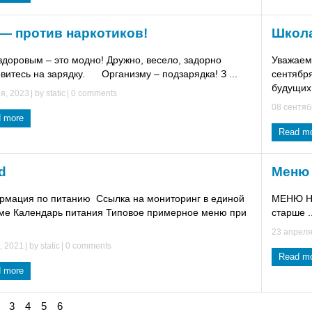
— против наркотиков!
Школа
здоровым – это модно! Дружно, весело, задорно
Уважаем
витесь на зарядку. Организму – подзарядка! З ...
сентября
будущих 
я, 2023
| by
static
|
0 comments
08 сентяб
 more
Read m
d
Меню
мация по питанию Ссылка на мониторинг в единой
МЕНЮ НА
ме Календарь питания Типовое примерное меню при
старше ..
23 апреля
, 2021
| by
static
|
0 comments
Read m
 more
3
4
5
6