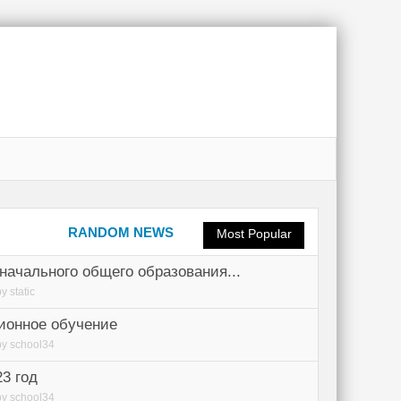
RANDOM NEWS
Most Popular
начального общего образования...
by
static
ионное обучение
by
school34
23 год
by
school34