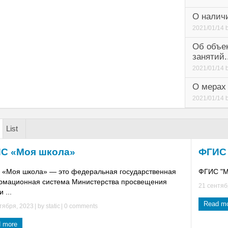
О наличи
2021/01/14
Об объек
занятий.
2021/01/14
О мерах 
2021/01/14
List
С «Моя школа»
ФГИС
«Моя школа» — это федеральная государственная
ФГИС "Мо
мационная система Министерства просвещения
21 сентяб
 ...
Read m
тября, 2023
| by
static
|
0 comments
 more