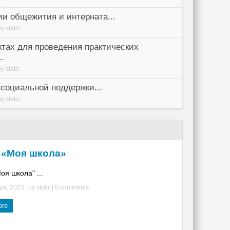
и общежития и интерната...
by
static
тах для проведения практических
..
by
static
социальной поддержки...
by
static
 «Моя школа»
я школа" ...
ря, 2023
| by
static
|
0 comments
ore