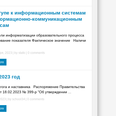
тупе к информационным системам
формационно-коммуникационным
сам
ели информатизации образовательного процесса
вание показателя Фактическое значение Наличи
ря, 2023
| by
static
|
0 comments
ore
2023 год
агога и наставника Распоряжение Правительства
т 18.02.2023 № 399-р "Об утверждении ...
2023
| by
school34
|
0 comments
ore