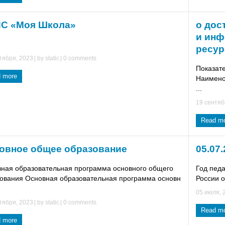
С «Моя Школа»
о дос
и ин
ресур
тября, 2023
| by
static
|
0 comments
Показат
 more
Наимено
...
19 сентяб
Read m
овное общее образование
05.07.
ная образовательная программа основного общего
Год пед
ования Основная образовательная программа основн
России о
05 июля, 
тября, 2023
| by
static
|
0 comments
Read m
 more