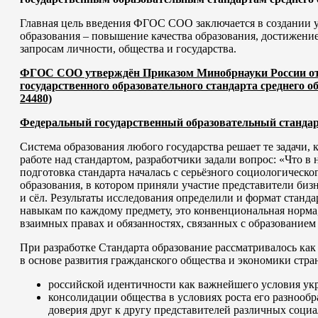
Главная цель введения ФГОС СОО заключается в создании у
образования – повышение качества образования, достижени
запросам личности, общества и государства.
ФГОС СОО утверждён Приказом Минобрнауки России от 17.
государственного образовательного стандарта среднего о
24480)
Федеральный государственный образовательный стандар
Система образования любого государства решает те задачи, 
работе над стандартом, разработчики задали вопрос: «Что в 
подготовка стандарта началась с серьёзного социологическог
образования, в котором приняли участие представители биз
и сёл. Результаты исследования определили и формат станда
навыкам по каждому предмету, это конвенциональная норма,
взаимных правах и обязанностях, связанных с образованием
При разработке Стандарта образование рассматривалось ка
в основе развития гражданского общества и экономики стр
российской идентичности как важнейшего условия укр
консолидации общества в условиях роста его разнообр
доверия друг к другу представителей различных соци