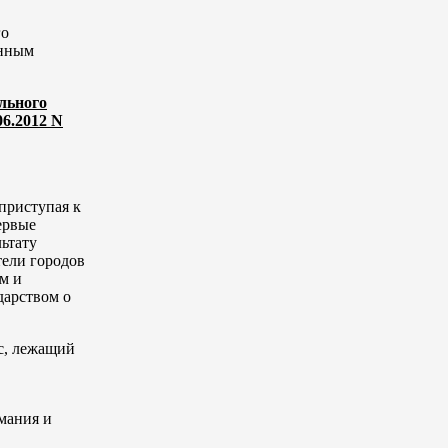
го
енным
льного
06.2012 N
 приступая к
первые
льтату
тели городов
ям и
дарством о
с, лежащий
имания и