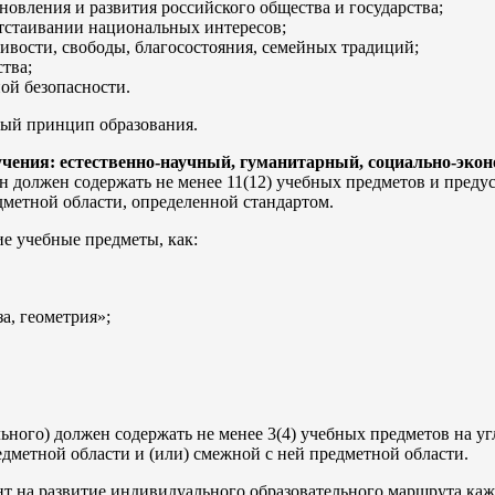
новления и развития российского общества и государства;
отстаивании национальных интересов;
ивости, свободы, благосостояния, семейных традиций;
тва;
ой безопасности.
ный принцип образования.
учения: естественно-научный, гуманитарный, социально-эко
 должен содержать не менее 11(12) учебных предметов и преду
дметной области, определенной стандартом.
е учебные предметы, как:
а, геометрия»;
ьного) должен содержать не менее 3(4) учебных предметов на у
дметной области и (или) смежной с ней предметной области.
нт на развитие индивидуального образовательного маршрута ка