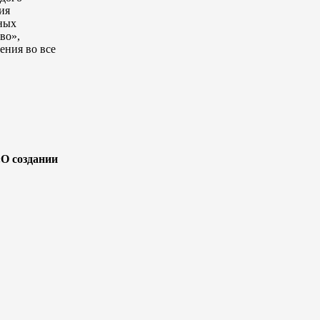
ия
ных
во»,
ения во все
«О создании