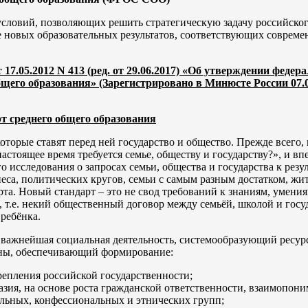
словий, позволяющих решить стратегическую задачу российско
е новых образовательных результатов, соответствующих соврем
05.2012 N 413 (ред. от 29.06.2017) «Об утверждении федера
бщего образования» (Зарегистрировано в Минюсте России 07.
т среднего общего образования
которые ставят перед ней государство и общество. Прежде всего,
настоящее время требуется семье, обществу и государству?», и в
о исследования о запросах семьи, общества и государства к резу
неса, политических кругов, семьи с самым разным достатком, жи
рта. Новый стандарт – это не свод требований к знаниям, умени
 т.е. некий общественный договор между семьёй, школой и госу
 ребёнка.
к важнейшая социальная деятельность, системообразующий ресур
аны, обеспечивающий формирование:
епления российской государственности;
азия, на основе роста гражданской ответственности, взаимопон
альных, конфессиональных и этнических групп;