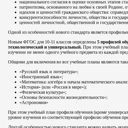
национального согласия в оценке основных этапов ста
патриотизма, основанного на любви к своей Родине, 
идеалов и ценностей гражданского общества: справедл
конкурентоспособности личности, общества и государс
ценностей личностной, общественной и государственн
Одной из особенностей нового стандарта является профиль
Новым ФГОС для 10-11 классов определены
5 профилей об
технологический и универсальный.
При этом учебный план
изучение не менее одного учебного предмета из каждой пре
Общими для включения во все учебные планы являются таки
«Русский язык и литература»;
«Иностранный язык»;
«Математика: алгебра и начала математического анализ
«История» (или «Россия в мире»);
«Физическая культура»;
«Основы безопасности жизнедеятельности»;
«Астрономия»
При этом учебный план профиля обучения (кроме универсал
уровне изучения из соответствующей профилю обучения пре
Другой особенностью нового стандарта можно назвать акце