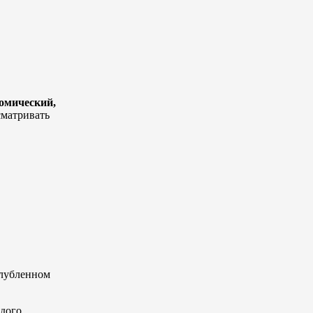
номический,
сматривать
глубленном
ждого