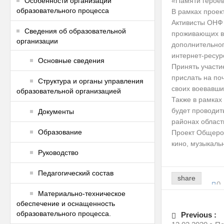
Особенности организации
«Памяти герое
образовательного процесса
В рамках проек
Активисты ОНФ 
Сведения об образовательной
проживающих в 
организации
дополнительног
интернет-ресур
Основные сведения
Принять участи
прислать на по
Структура и органы управления
своих воевавши
образовательной организацией
Также в рамках
будет проводит
Документы
районах област
Образование
Проект Общерос
кино, музыкаль
Руководство
Педагогический состав
share
0
Материально-техническое
обеспечение и оснащенность
образовательного процесса.
Previous :